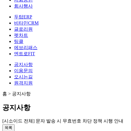
회사행사
두탑ERP
비타민CRM
글로리원
펫차트
팅클
에브리패스
엔트로FIT
공지사항
이용문의
오시는길
원격지원
홈
>
공지사항
공지사항
[시소이드 전체]
문자 발송 시 무효번호 차단 정책 시행 안내
목록