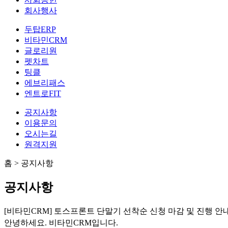
회사행사
두탑ERP
비타민CRM
글로리원
펫차트
팅클
에브리패스
엔트로FIT
공지사항
이용문의
오시는길
원격지원
홈
>
공지사항
공지사항
[비타민CRM]
토스프론트 단말기 선착순 신청 마감 및 진행 안
안녕하세요. 비타민CRM입니다.