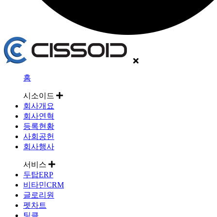
홈
시소이드
회사개요
회사연혁
등록현황
사회공헌
회사행사
서비스
두탑ERP
비타민CRM
글로리원
펫차트
팅클